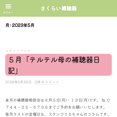
さくらい補聴器
コ
月:
2023年5月
ン
テ
ン
ツ
スタッフブログ
へ
５月「テルテル母の補聴器日
ス
記」
キ
ッ
2023年5月26日
b
/
0件のコメント
プ
y
s
来月の補聴器相談会は６月５日(月)・１９日(月)です。 ℡ ０
a
７４４－３５－６７３６までご予約をお願いいたします。
k
u
毎月ラストの金曜日は、スタッフてるちゃんのコラムです。