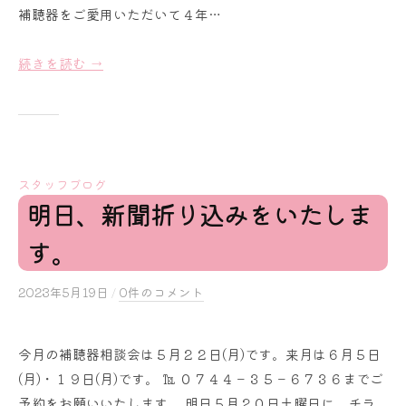
r
補聴器をご愛用いただいて４年…
a
i
続きを読む →
スタッフブログ
明日、新聞折り込みをいたしま
す。
2023年5月19日
b
/
0件のコメント
y
s
今月の補聴器相談会は５月２２日(月)です。来月は６月５日
a
(月)・１９日(月)です。 ℡ ０７４４－３５－６７３６までご
k
u
予約をお願いいたします。 明日５月２０日土曜日に、チラ