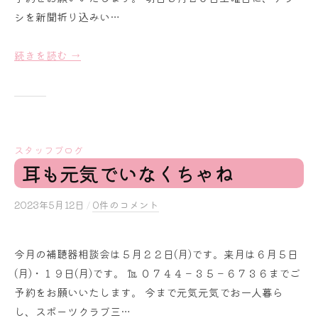
r
シを新聞折り込みい…
a
i
続きを読む →
スタッフブログ
耳も元気でいなくちゃね
2023年5月12日
b
/
0件のコメント
y
s
今月の補聴器相談会は５月２２日(月)です。来月は６月５日
a
(月)・１９日(月)です。 ℡ ０７４４－３５－６７３６までご
k
u
予約をお願いいたします。 今まで元気元気でお一人暮ら
r
し、スポーツクラブ三…