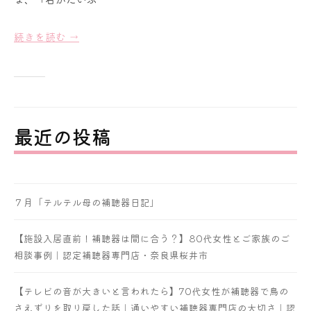
a
i
続きを読む →
最近の投稿
７月「テルテル母の補聴器日記」
【施設入居直前！補聴器は間に合う？】80代女性とご家族のご
相談事例｜認定補聴器専門店・奈良県桜井市
【テレビの音が大きいと言われたら】70代女性が補聴器で鳥の
さえずりを取り戻した話｜通いやすい補聴器専門店の大切さ｜認