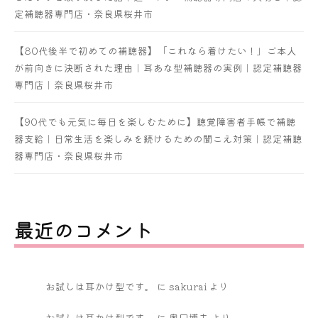
定補聴器専門店・奈良県桜井市
【80代後半で初めての補聴器】「これなら着けたい！」ご本人
が前向きに決断された理由｜耳あな型補聴器の実例｜認定補聴器
専門店｜奈良県桜井市
【90代でも元気に毎日を楽しむために】聴覚障害者手帳で補聴
器支給｜日常生活を楽しみを続けるための聞こえ対策｜認定補聴
器専門店・奈良県桜井市
最近のコメント
お試しは耳かけ型です。
に
sakurai
より
お試しは耳かけ型です。
に
奥口博夫
より