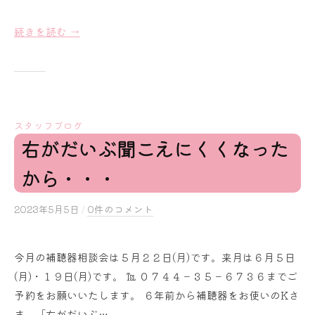
a
i
続きを読む →
スタッフブログ
右がだいぶ聞こえにくくなった
から・・・
2023年5月5日
b
/
0件のコメント
y
s
今月の補聴器相談会は５月２２日(月)です。来月は６月５日
a
(月)・１９日(月)です。 ℡ ０７４４－３５－６７３６までご
k
u
予約をお願いいたします。 ６年前から補聴器をお使いのKさ
r
ま、「右がだいぶ…