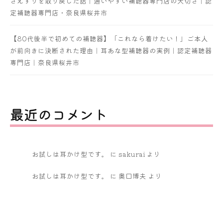
さえずりを取り戻した話｜通いやすい補聴器専門店の大切さ｜認
定補聴器専門店・奈良県桜井市
【80代後半で初めての補聴器】「これなら着けたい！」ご本人
が前向きに決断された理由｜耳あな型補聴器の実例｜認定補聴器
専門店｜奈良県桜井市
最近のコメント
お試しは耳かけ型です。
に
sakurai
より
お試しは耳かけ型です。
に
奥口博夫
より