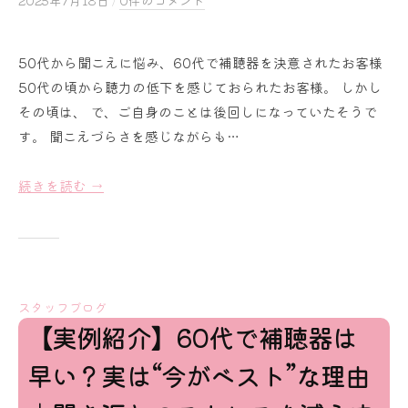
y
s
50代から聞こえに悩み、60代で補聴器を決意されたお客様
a
50代の頃から聴力の低下を感じておられたお客様。 しかし
k
u
その頃は、 で、ご自身のことは後回しになっていたそうで
r
す。 聞こえづらさを感じながらも…
a
i
続きを読む →
スタッフブログ
【実例紹介】60代で補聴器は
早い？実は“今がベスト”な理由