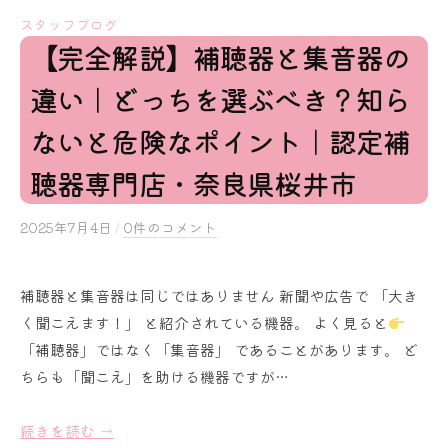
スタッフブログ
【完全解説】補聴器と集音器の
違い｜どっちを選ぶべき？知ら
ないと危険なポイント｜認定補
聴器専門店・奈良県桜井市
2025年7月4日
b
/
0件のコメント
y
s
補聴器と集音器は同じではありません 新聞や広告で 「大き
a
く聞こえます！」 と紹介されている機器。 よく見ると
k
u
「補聴器」ではなく「集音器」 であることがあります。 ど
r
ちらも「聞こえ」を助ける機器ですが…
a
i
続きを読む →