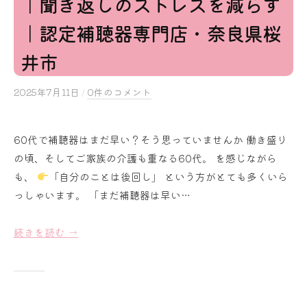
｜聞き返しのストレスを減らす
｜認定補聴器専門店・奈良県桜
井市
2025年7月11日
b
/
0件のコメント
y
s
60代で補聴器はまだ早い？そう思っていませんか 働き盛り
a
の頃、そしてご家族の介護も重なる60代。 を感じながら
k
u
も、
「自分のことは後回し」 という方がとても多くいら
r
っしゃいます。 「まだ補聴器は早い…
a
i
続きを読む →