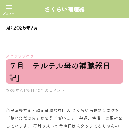
さくらい補聴器
コ
月:
2025年7月
ン
テ
ン
ツ
スタッフブログ
へ
７月「テルテル母の補聴器日
ス
記」
キ
ッ
2025年7月25日
b
/
0件のコメント
プ
y
s
奈良県桜井市・認定補聴器専門店 さくらい補聴器ブログを
a
ご覧いただきありがとうございます。毎週、金曜日に更新を
k
u
しています。 毎月ラストの金曜日はスタッフてるちゃんの