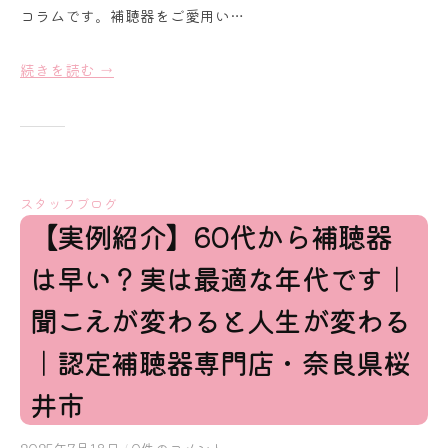
r
コラムです。補聴器をご愛用い…
a
i
続きを読む →
スタッフブログ
【実例紹介】60代から補聴器
は早い？実は最適な年代です｜
聞こえが変わると人生が変わる
｜認定補聴器専門店・奈良県桜
井市
2025年7月18日
b
/
0件のコメント