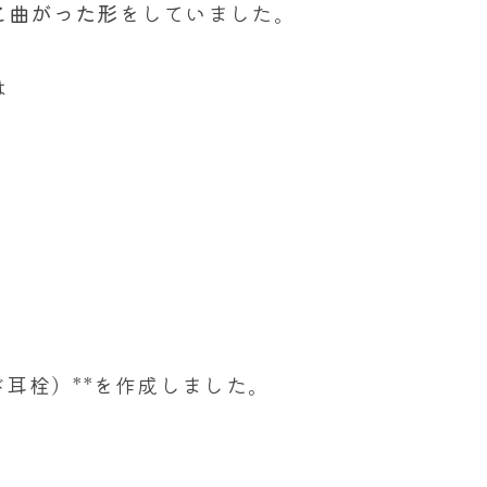
と曲がった形
をしていました。
は
ド耳栓）**を作成しました。