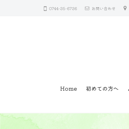
コ
聴
0744-35-6736
お問い合わせ
ン
器
テ
ン
ツ
へ
ス
キ
ッ
さ
奈
プ
Home
初めての方へ
く
良
県
ら
桜
い
井
補
市
聴