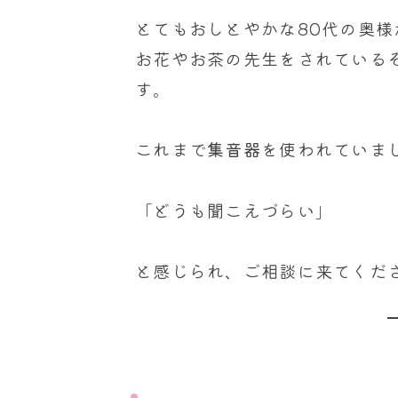
u
r
とてもおしとやかな80代の奥
a
お花やお茶の先生をされている
i
す。
これまで
集音器
を使われていま
「どうも聞こえづらい」
と感じられ、ご相談に来てくだ