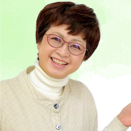
の
器
補
聴
器
・
聞
こ
え
の
相
談
室