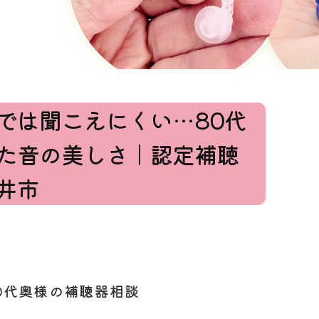
では聞こえにくい…80代
た音の美しさ｜認定補聴
井市
0代奥様の補聴器相談