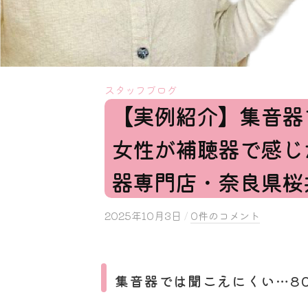
スタッフブログ
【実例紹介】集音器
女性が補聴器で感じ
器専門店・奈良県桜
2025年10月3日
b
/
0件のコメント
y
s
a
集音器では聞こえにくい…8
k