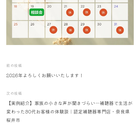
投
前の投稿
2026年よろしくお願いいたします！
稿
ナ
次の投稿
【実例紹介】家族の小さな声が聞きづらい…補聴器で生活が
ビ
変わった80代お客様の体験談｜認定補聴器専門店・奈良県
ゲ
桜井市
ー