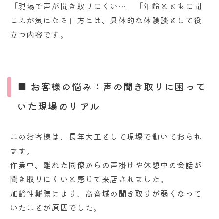
「現場で声が聞き取りにくい…」「年齢とともに聞
i
こえが気になる」方には、
具体的な体験談として役
立つ内容
です。
■ お客様の悩み：声の聞き取りに困って
いた現場のリアル
このお客様は、長年大工として現場で働いておられ
ます。
作業中、
離れた同僚からの声掛けや休憩中の会話が
聞き取りにくい
と感じて来店されました。
加齢性難聴により、
高音域の聞き取りが弱くなって
いた
ことが原因でした。