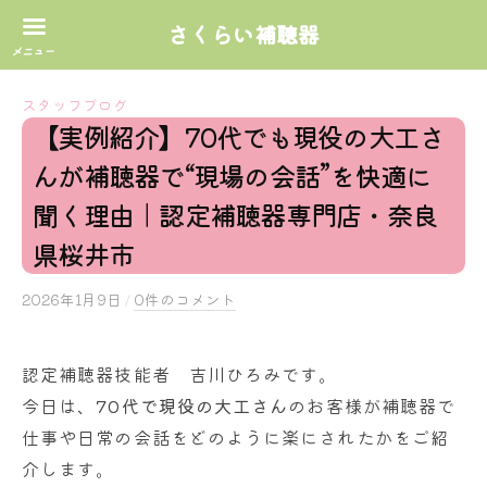
さくらい補聴器
コ
スタッフブログ
ン
【実例紹介】70代でも現役の大工さ
テ
んが補聴器で“現場の会話”を快適に
ン
ツ
聞く理由｜認定補聴器専門店・奈良
へ
県桜井市
ス
キ
2026年1月9日
b
/
0件のコメント
ッ
y
プ
s
認定補聴器技能者 吉川ひろみです。
a
k
今日は、
70代で現役の大工さん
のお客様が補聴器で
u
仕事や日常の会話をどのように楽にされたかをご紹
r
介します。
a