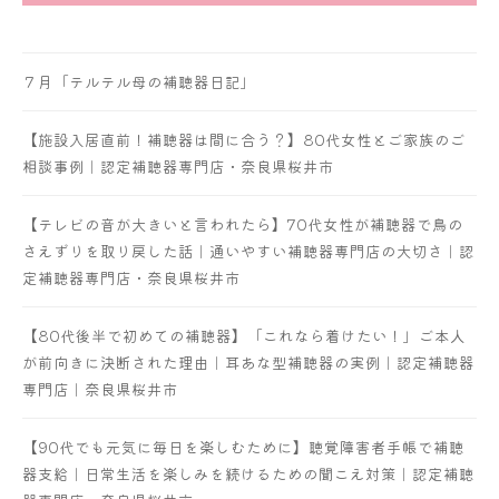
７月「テルテル母の補聴器日記」
【施設入居直前！補聴器は間に合う？】80代女性とご家族のご
相談事例｜認定補聴器専門店・奈良県桜井市
【テレビの音が大きいと言われたら】70代女性が補聴器で鳥の
さえずりを取り戻した話｜通いやすい補聴器専門店の大切さ｜認
定補聴器専門店・奈良県桜井市
【80代後半で初めての補聴器】「これなら着けたい！」ご本人
が前向きに決断された理由｜耳あな型補聴器の実例｜認定補聴器
専門店｜奈良県桜井市
【90代でも元気に毎日を楽しむために】聴覚障害者手帳で補聴
器支給｜日常生活を楽しみを続けるための聞こえ対策｜認定補聴