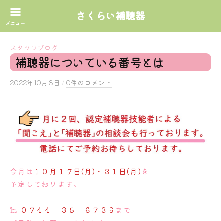
さくらい補聴器
コ
スタッフブログ
ン
補聴器についている番号とは
テ
ン
2022年10月8日
b
/
0件のコメント
ツ
y
へ
s
ス
a
k
キ
u
ッ
r
プ
a
今月は
１０月１７日(月)・３１日(月)
を
i
予定しております。
℡
０７４４－３５－６７３６
まで