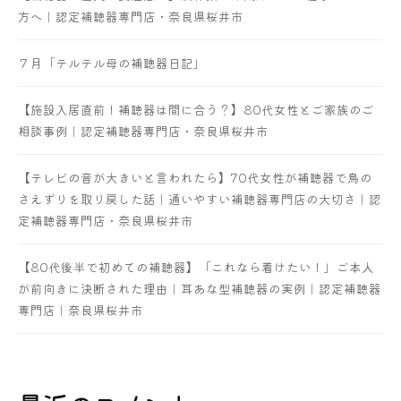
方へ｜認定補聴器専門店・奈良県桜井市
７月「テルテル母の補聴器日記」
【施設入居直前！補聴器は間に合う？】80代女性とご家族のご
相談事例｜認定補聴器専門店・奈良県桜井市
【テレビの音が大きいと言われたら】70代女性が補聴器で鳥の
さえずりを取り戻した話｜通いやすい補聴器専門店の大切さ｜認
定補聴器専門店・奈良県桜井市
【80代後半で初めての補聴器】「これなら着けたい！」ご本人
が前向きに決断された理由｜耳あな型補聴器の実例｜認定補聴器
専門店｜奈良県桜井市