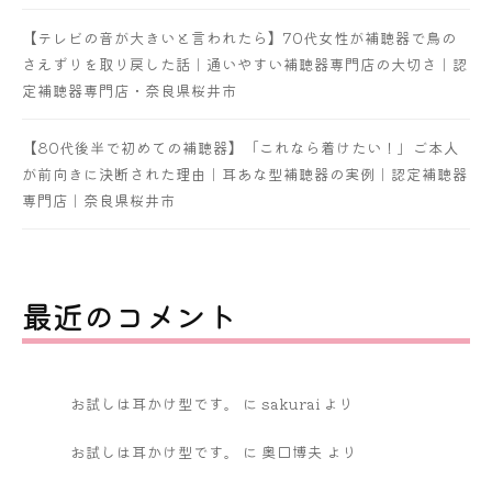
【テレビの音が大きいと言われたら】70代女性が補聴器で鳥の
さえずりを取り戻した話｜通いやすい補聴器専門店の大切さ｜認
定補聴器専門店・奈良県桜井市
【80代後半で初めての補聴器】「これなら着けたい！」ご本人
が前向きに決断された理由｜耳あな型補聴器の実例｜認定補聴器
専門店｜奈良県桜井市
最近のコメント
お試しは耳かけ型です。
に
sakurai
より
お試しは耳かけ型です。
に
奥口博夫
より