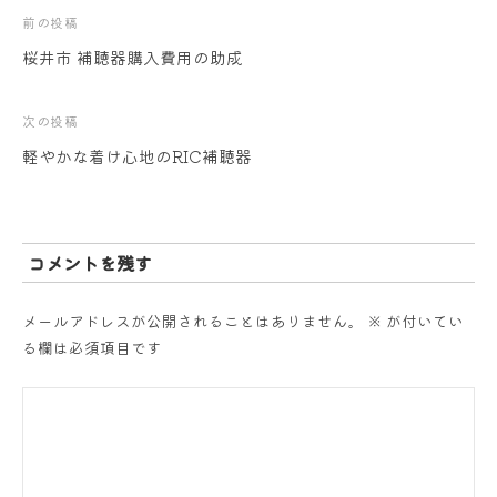
投
前の投稿
桜井市 補聴器購入費用の助成
稿
ナ
次の投稿
軽やかな着け心地のRIC補聴器
ビ
ゲ
ー
コメントを残す
シ
メールアドレスが公開されることはありません。
※
が付いてい
る欄は必須項目です
ョ
ン