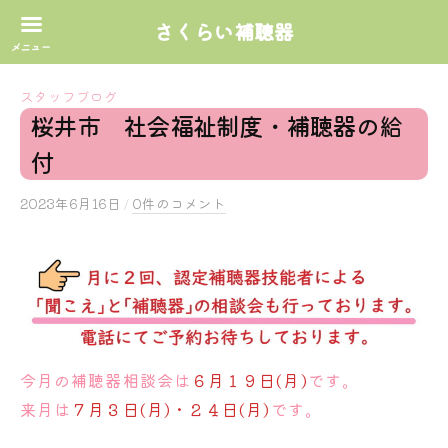
さくらい補聴器
コ
スタッフブログ
ン
桜井市 社会福祉制度・補聴器の給
テ
付
ン
ツ
2023年6月16日
b
/
0件のコメント
へ
y
ス
s
キ
a
ッ
k
プ
u
r
a
今月の補聴器相談会は
６月１９日(月)
です。
i
来月は
７月３日(月)・２４日(月)
です。