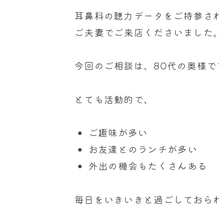
u
r
耳鼻科の聴力データをご持参さ
a
ご夫妻でご来店くださいました
i
今回のご相談は、80代の奥様で
とても活動的で、
ご趣味が多い
お友達とのランチが多い
外出の機会もたくさんある
毎日をいきいきと過ごしておら