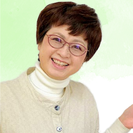
の
器
補
聴
器
・
聞
こ
え
の
相
談
室