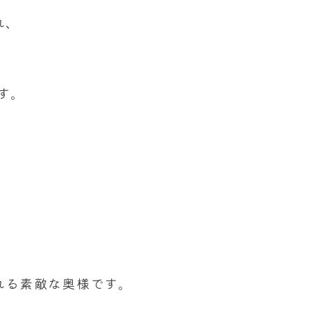
れ、
。
す。
れる素敵な奥様です。