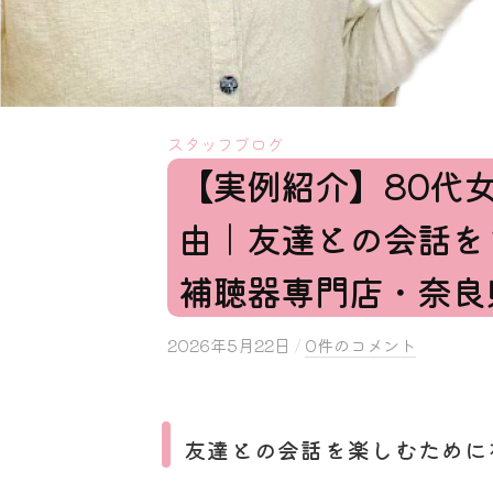
スタッフブログ
【実例紹介】80代
由｜友達との会話を
補聴器専門店・奈良
2026年5月22日
b
/
0件のコメント
y
s
a
友達との会話を楽しむために
k