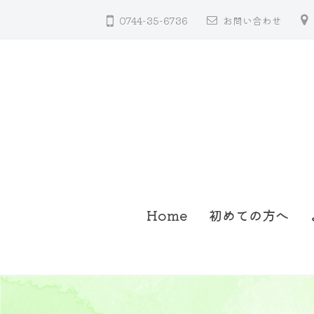
コ
聴
0744-35-6736
お問い合わせ
ン
器
テ
ン
ツ
へ
ス
キ
ッ
さ
奈
プ
Home
初めての方へ
く
良
県
ら
桜
い
井
補
市
聴