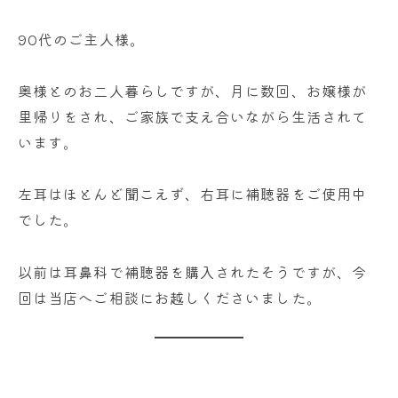
r
a
90代のご主人様。
i
奥様とのお二人暮らしですが、月に数回、お嬢様が
里帰りをされ、ご家族で支え合いながら生活されて
います。
左耳はほとんど聞こえず、右耳に補聴器をご使用中
でした。
以前は耳鼻科で補聴器を購入されたそうですが、今
回は当店へご相談にお越しくださいました。