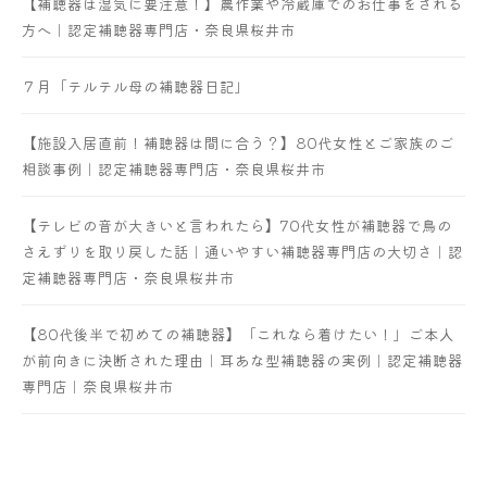
【補聴器は湿気に要注意！】農作業や冷蔵庫でのお仕事をされる
方へ｜認定補聴器専門店・奈良県桜井市
７月「テルテル母の補聴器日記」
【施設入居直前！補聴器は間に合う？】80代女性とご家族のご
相談事例｜認定補聴器専門店・奈良県桜井市
【テレビの音が大きいと言われたら】70代女性が補聴器で鳥の
さえずりを取り戻した話｜通いやすい補聴器専門店の大切さ｜認
定補聴器専門店・奈良県桜井市
【80代後半で初めての補聴器】「これなら着けたい！」ご本人
が前向きに決断された理由｜耳あな型補聴器の実例｜認定補聴器
専門店｜奈良県桜井市