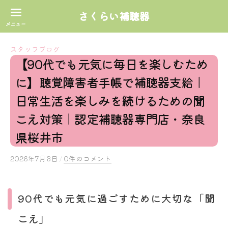
さくらい補聴器
コ
スタッフブログ
ン
【90代でも元気に毎日を楽しむため
テ
に】聴覚障害者手帳で補聴器支給｜
ン
ツ
日常生活を楽しみを続けるための聞
へ
こえ対策｜認定補聴器専門店・奈良
ス
県桜井市
キ
ッ
2026年7月3日
b
/
0件のコメント
プ
y
s
a
90代でも元気に過ごすために大切な「聞
k
こえ」
u