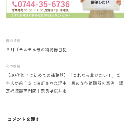
投
前の投稿
６月「テルテル母の補聴器日記」
稿
ナ
次の投稿
【80代後半で初めての補聴器】「これなら着けたい！」ご
ビ
本人が前向きに決断された理由｜耳あな型補聴器の実例｜認
ゲ
定補聴器専門店｜奈良県桜井市
ー
シ
コメントを残す
ョ