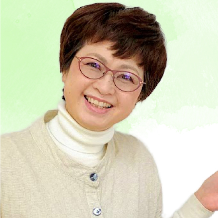
の
器
補
聴
器
・
聞
こ
え
の
相
談
室