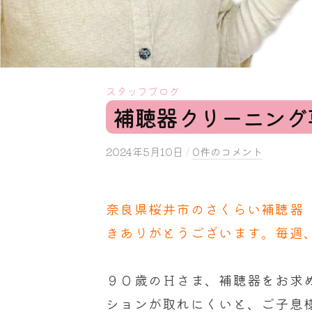
スタッフブログ
補聴器クリーニング
2024年5月10日
b
/
0件のコメント
y
s
奈良県桜井市のさくらい補聴器
a
k
きありがとうございます。毎週
u
r
９０歳のＨさま、補聴器をお求
a
ションが取れにくいと、ご子息
i