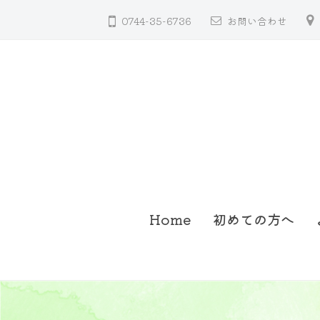
コ
聴
0744-35-6736
お問い合わせ
ン
器
テ
ン
ツ
へ
ス
キ
ッ
さ
奈
プ
Home
初めての方へ
く
良
県
ら
桜
い
井
補
市
聴